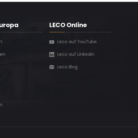
Europa
LECO Online
h
Leco auf YouTube
ien
Leco auf Linkedin
Leco Blog
n