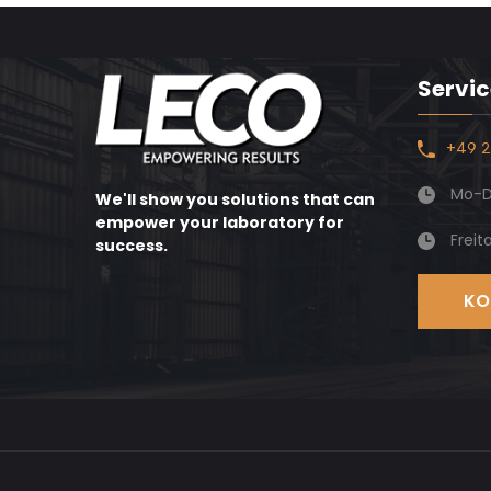
Servic
+49 2
Mo-Do
We'll show you solutions that can
empower your laboratory for
Freit
success.
KO