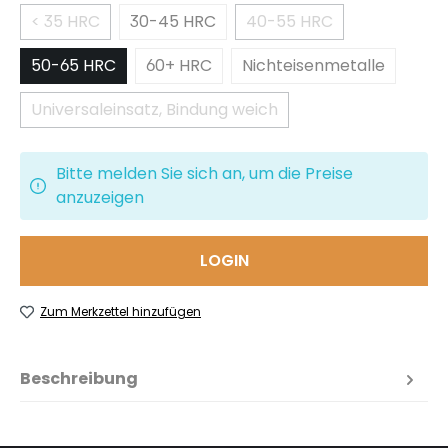
< 35 HRC
30-45 HRC
40-55 HRC
(Diese Option ist zurzeit nicht verfügbar.)
(Diese Option ist zurze
50-65 HRC
60+ HRC
Nichteisenmetalle
Universaleinsatz, Bindung weich
(Diese Option ist zurzeit nicht verfügbar.)
Bitte melden Sie sich an, um die Preise
anzuzeigen
LOGIN
Zum Merkzettel hinzufügen
Beschreibung