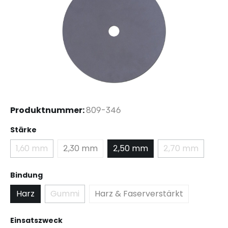
Produktnummer:
809-346
auswählen
Stärke
1,60 mm
2,30 mm
2,50 mm
2,70 mm
(Diese Option ist zurzeit nicht verfügbar.)
(Diese Option
auswählen
Bindung
Harz
Gummi
Harz & Faserverstärkt
(Diese Option ist zurzeit nicht verfügbar.)
auswählen
Einsatszweck