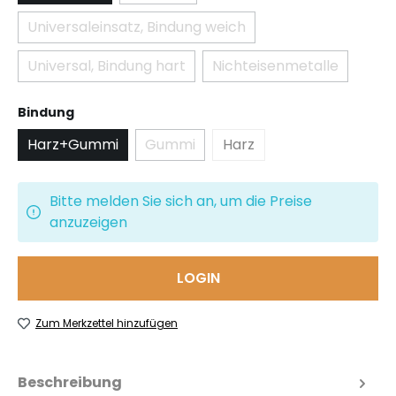
Universaleinsatz, Bindung weich
(Diese Option ist zurzeit nicht verfügbar.)
Universal, Bindung hart
Nichteisenmetalle
(Diese Option ist zurzeit nicht verfügbar.)
(Diese Option ist zu
auswählen
Bindung
Harz+Gummi
Gummi
Harz
(Diese Option ist zurzeit nicht verfüg
Bitte melden Sie sich an, um die Preise
anzuzeigen
LOGIN
Zum Merkzettel hinzufügen
Beschreibung