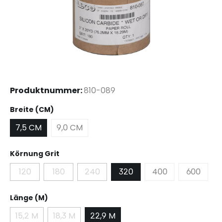
Produktnummer:
810-089
auswählen
Breite (CM)
7,5 CM
9,0 CM
auswählen
Körnung Grit
120
180
240
320
400
600
(Diese Option ist zurzeit nicht verfügbar.)
(Diese Option ist zurzeit nicht verfügbar.)
(Diese Option ist zurzeit nicht verfügb
auswählen
Länge (M)
15,2 M
18,3 M
22,9 M
(Diese Option ist zurzeit nicht verfügbar.)
(Diese Option ist zurzeit nicht verfügbar.)