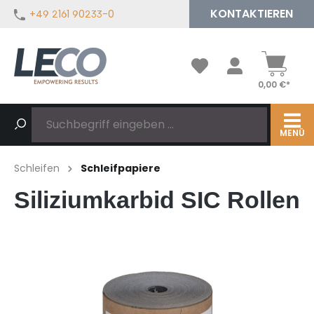
KONTAKTIEREN
+49 2161 90233-0
alt springen
0,00 €*
MENÜ
Schleifen
Schleifpapiere
Siliziumkarbid SIC Rollen
Bildergalerie überspringen