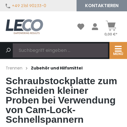
KONTAKTIEREN
+49 2161 90233-0
alt springen
0,00 €*
MENÜ
Trennen
Zubehör und Hilfsmittel
Schraubstockplatte zum
Schneiden kleiner
Proben bei Verwendung
von Cam-Lock-
Schnellspannern