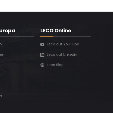
Europa
LECO Online
h
Leco auf YouTube
ien
Leco auf Linkedin
Leco Blog
n