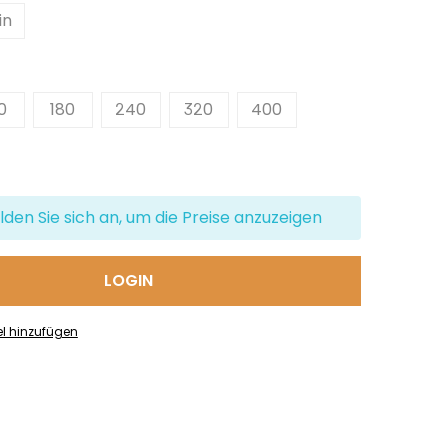
in
auswählen
0
180
240
320
400
lden Sie sich an, um die Preise anzuzeigen
LOGIN
el hinzufügen