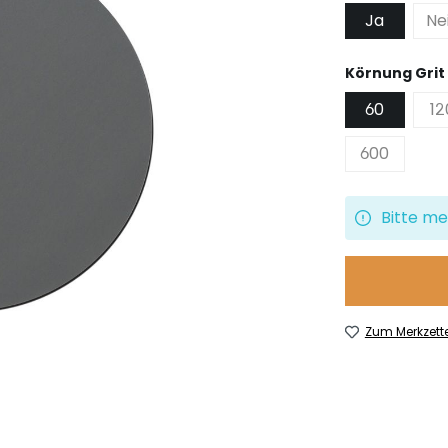
Ja
Ne
Körnung Grit
60
12
600
Bitte me
Zum Merkzett