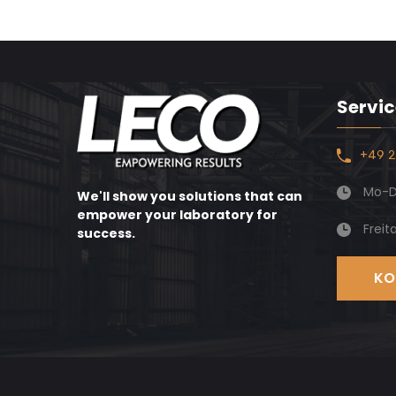
Servic
+49 2
Mo-Do
We'll show you solutions that can
empower your laboratory for
Freit
success.
KO