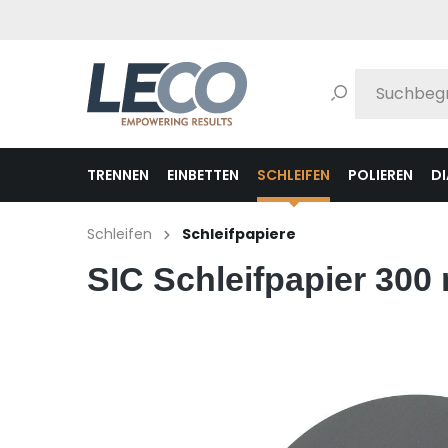
pringen
Zur Hauptnavigation springen
TRENNEN
EINBETTEN
SCHLEIFEN
POLIEREN
D
Schleifen
Schleifpapiere
SIC Schleifpapier 300 
Bildergalerie überspringen