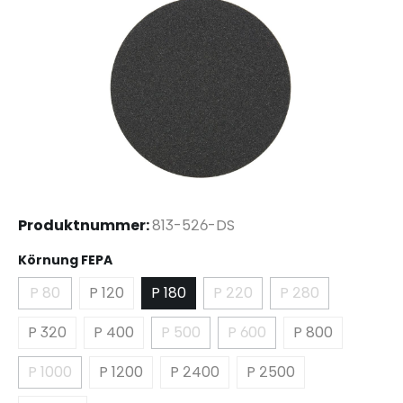
Produktnummer:
813-526-DS
auswählen
Körnung FEPA
P 80
P 120
P 180
P 220
P 280
(Diese Option ist zurzeit nicht verfügbar.)
(Diese Option ist zurzeit ni
(Diese Option ist
P 320
P 400
P 500
P 600
P 800
(Diese Option ist zurzeit nicht verf
(Diese Option ist zurzeit
P 1000
P 1200
P 2400
P 2500
(Diese Option ist zurzeit nicht verfügbar.)