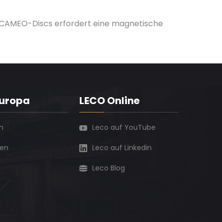
 CAMEO-Discs erfordert eine magnetische
Europa
LECO Online
h
Leco auf YouTube
ien
Leco auf Linkedin
Leco Blog