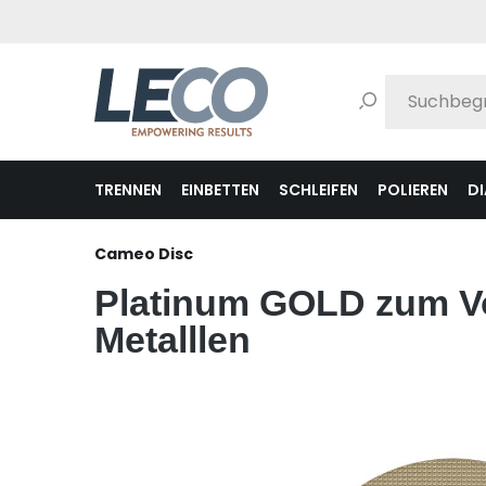
pringen
Zur Hauptnavigation springen
TRENNEN
EINBETTEN
SCHLEIFEN
POLIEREN
D
Cameo Disc
Platinum GOLD zum Vo
Metalllen
Bildergalerie überspringen