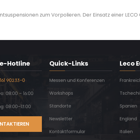
suspensionen zum Vorpolieren. Der Einsatz einer LECO
e-Hotline
Quick-Links
Leco 
161 90233-0
Messen und Konferenzen
Frankreic
Workshops
Tschech
: 08:00 – 16:00
Standorte
Spanien
ag: 08:00–13:00
Newsletter
England
NTAKTIEREN
Kontaktformular
Italien