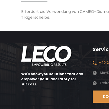
Erfordert die Verwendung von CAMEO-Diamant
Trägerscheibe.
Servic
+49 2
Mo-Do
We'll show you solutions that can
empower your laboratory for
Freit
success.
KO