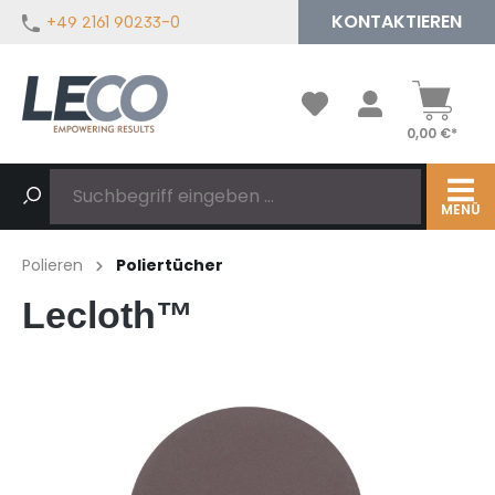
KONTAKTIEREN
+49 2161 90233-0
alt springen
0,00 €*
MENÜ
Polieren
Poliertücher
Lecloth™
Bildergalerie überspringen