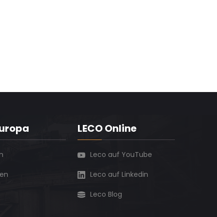
Europa
LECO Online
h
Leco auf YouTube
ien
Leco auf Linkedin
Leco Blog