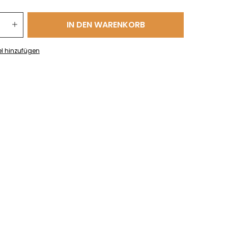
 Gib den gewünschten Wert ein oder benutze die Schaltflächen um die
IN DEN WARENKORB
el hinzufügen