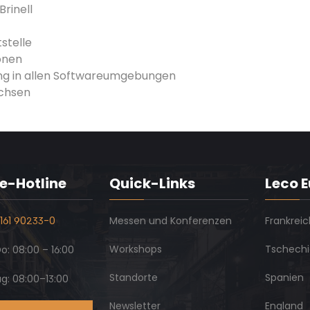
rinell
stelle
onen
ung in allen Softwareumgebungen
Achsen
e-Hotline
Quick-Links
Leco 
161 90233-0
Messen und Konferenzen
Frankreic
Workshops
Tschech
: 08:00 – 16:00
Standorte
Spanien
ag: 08:00–13:00
Newsletter
England