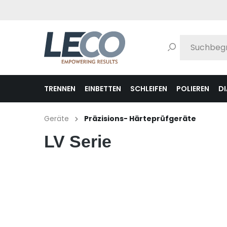
pringen
Zur Hauptnavigation springen
TRENNEN
EINBETTEN
SCHLEIFEN
POLIEREN
D
Geräte
Präzisions- Härteprüfgeräte
LV Serie
Bildergalerie überspringen