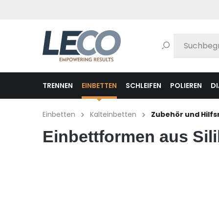
pringen
Zur Hauptnavigation springen
TRENNEN
EINBETTEN
SCHLEIFEN
POLIEREN
D
Einbetten
Kalteinbetten
Zubehör und Hilfs
Einbettformen aus Si
Bildergalerie überspringen