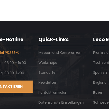
e-Hotline
Quick-Links
Leco 
161 90233-0
Messen und Konferenzen
Frankreic
Workshops
Tschech
: 08:00 – 16:00
Standorte
Spanien
ag: 08:00–13:00
Newsletter
England
NTAKTIEREN
Kontaktformular
Italien
Datenschutz Einstellungen
Schwede