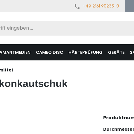
+49 2161 90233-0
IAMANTMEDIEN
CAMEO DISC
HÄRTEPRÜFUNG
GERÄTE
S
mittel
likonkautschuk
Produktnu
Durchmesse