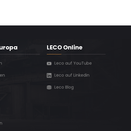
Europa
LECO Online
h
Leco auf YouTube
ien
Leco auf Linkedin
Leco Blog
n