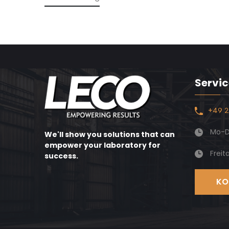
Servic
+49 2
Mo-Do
We'll show you solutions that can
empower your laboratory for
Freit
success.
KO