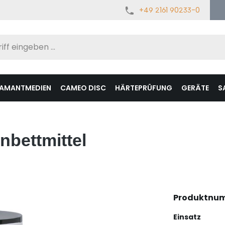
+49 2161 90233-0
IAMANTMEDIEN
CAMEO DISC
HÄRTEPRÜFUNG
GERÄTE
S
nbettmittel
Produktnu
auswä
Einsatz