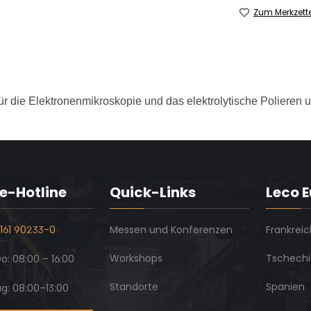
Zum Merkzett
ür die Elektronenmikroskopie und das elektrolytische Polieren 
e-Hotline
Quick-Links
Leco 
161 90233-0
Messen und Konferenzen
Frankreic
Workshops
Tschech
: 08:00 – 16:00
Standorte
Spanien
ag: 08:00–13:00