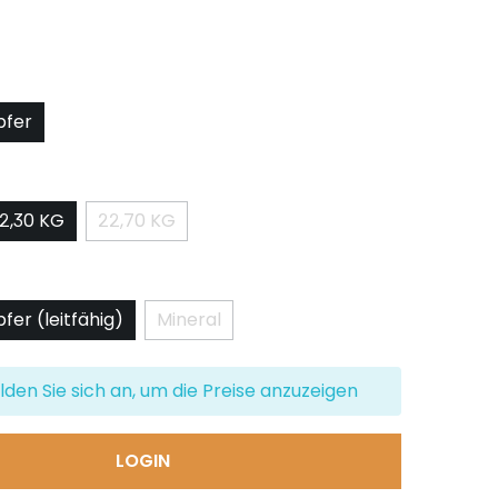
len
pfer
on ist zurzeit nicht verfügbar.)
swählen
2,30 KG
22,70 KG
(Diese Option ist zurzeit nicht verfügbar.)
ählen
fer (leitfähig)
Mineral
on ist zurzeit nicht verfügbar.)
(Diese Option ist zurzeit nicht verfügbar
lden Sie sich an, um die Preise anzuzeigen
LOGIN