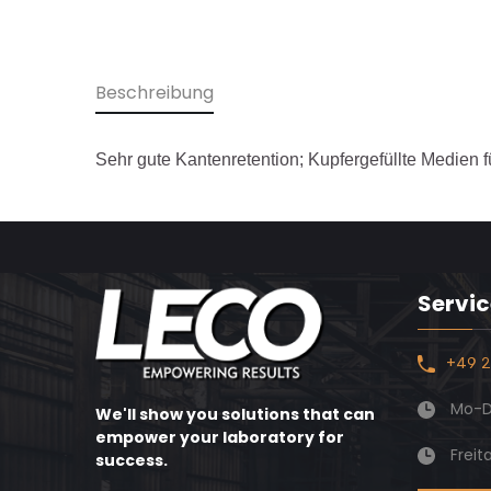
Beschreibung
Sehr gute Kantenretention; Kupfergefüllte Medien f
Servic
+49 2
Mo-Do
We'll show you solutions that can
empower your laboratory for
Freit
success.