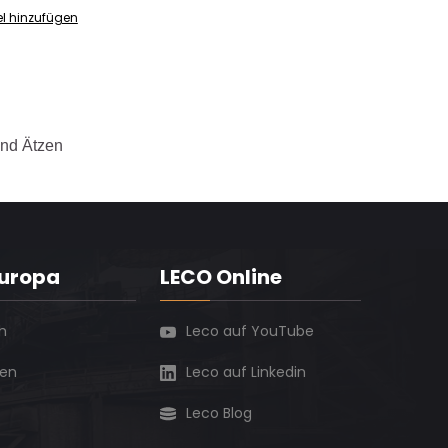
el hinzufügen
und Ätzen
Europa
LECO Online
h
Leco auf YouTube
ien
Leco auf Linkedin
Leco Blog