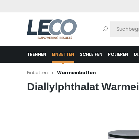
pringen
Zur Hauptnavigation springen
TRENNEN
EINBETTEN
SCHLEIFEN
POLIEREN
D
Einbetten
Warmeinbetten
Diallylphthalat Warmei
Bildergalerie überspringen