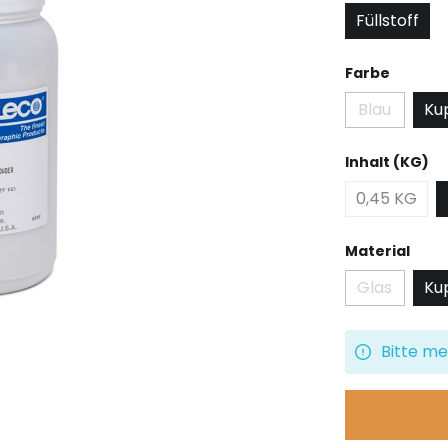
Füllstoff
auswäh
Farbe
Blau
Ku
(Diese Opti
au
Inhalt (KG)
0,45 KG
ausw
Material
Glas
Kup
(Diese Opti
Bitte me