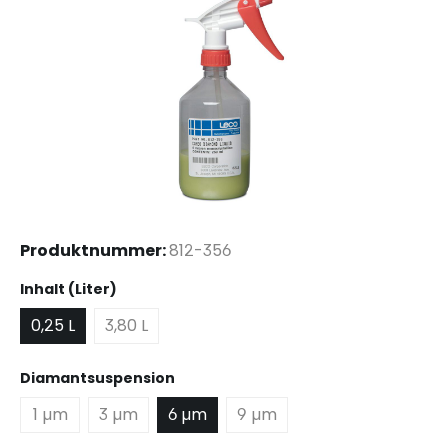
Produktnummer:
812-356
auswählen
Inhalt (Liter)
0,25 L
3,80 L
auswählen
Diamantsuspension
1 µm
3 µm
6 µm
9 µm