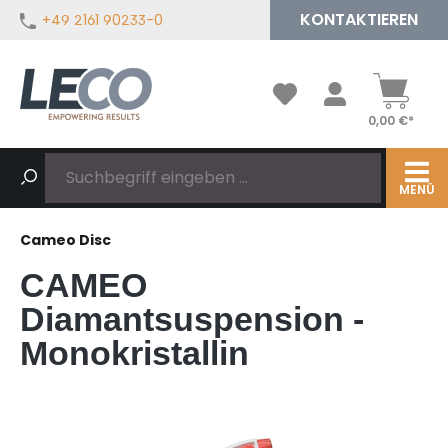
KONTAKTIEREN
+49 2161 90233-0
alt springen
0,00 €*
MENÜ
Cameo Disc
CAMEO
Diamantsuspension -
Monokristallin
Bildergalerie überspringen