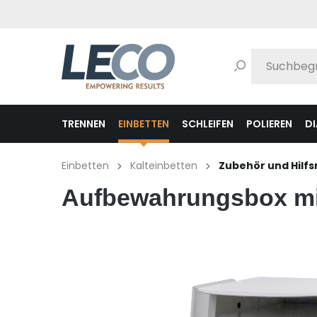
pringen
Zur Hauptnavigation springen
TRENNEN
EINBETTEN
SCHLEIFEN
POLIEREN
D
Einbetten
Kalteinbetten
Zubehör und Hilfs
Aufbewahrungsbox mi
Bildergalerie überspringen