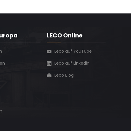
Europa
LECO Online
h
Leco auf YouTube
ien
Leco auf Linkedin
Leco Blog
n