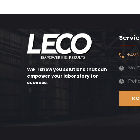
Servic
+49 2
Mo-Do
We'll show you solutions that can
empower your laboratory for
Freit
success.
KO