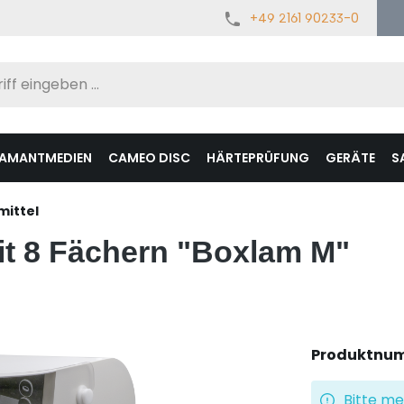
+49 2161 90233-0
IAMANTMEDIEN
CAMEO DISC
HÄRTEPRÜFUNG
GERÄTE
S
mittel
t 8 Fächern "Boxlam M"
Produktnu
Bitte me