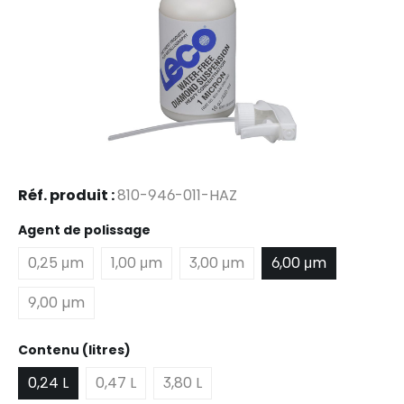
Réf. produit :
810-946-011-HAZ
Sélectionnez
Agent de polissage
0,25 μm
1,00 μm
3,00 μm
6,00 μm
9,00 µm
Sélectionnez
Contenu (litres)
0,24 L
0,47 L
3,80 L