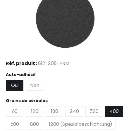
Réf. produit :
812-208-PRM
Sélectionnez
Auto-adhésif
Oui
Non
Sélectionnez
Grains de céréales
60
120
180
240
320
400
600
800
1200 (Spezialbeschichtung)