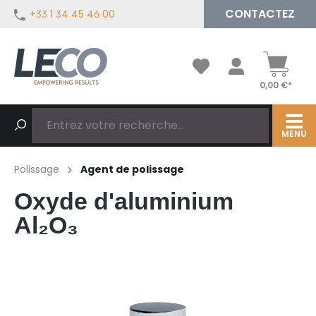
CONTACTEZ
+33 1 34 45 46 00
tenu principal
0,00 €*
MENU
Polissage
Agent de polissage
Oxyde d'aluminium
Al₂O₃
Ignorer la galerie d'images