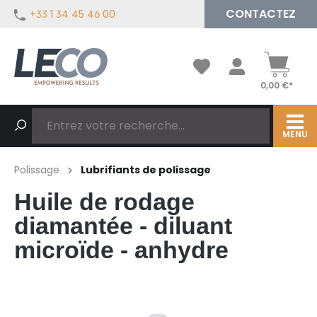
CONTACTEZ
+33 1 34 45 46 00
tenu principal
0,00 €*
MENU
Polissage
Lubrifiants de polissage
Huile de rodage
diamantée - diluant
microïde - anhydre
Ignorer la galerie d'images