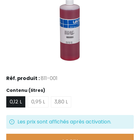
Réf. produit :
811-001
Sélectionnez
Contenu (litres)
0,12 L
0,95 L
3,80 L
Les prix sont affichés après activation.