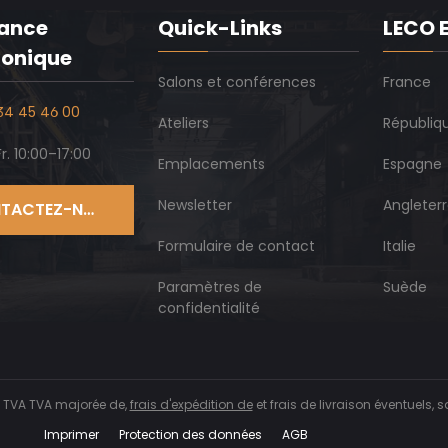
tance
Quick-Links
LECO 
honique
Salons et conférences
France
 34 45 46 00
Ateliers
Républiq
r. 10:00–17:00
Emplacements
Espagne
Newsletter
Angleter
CONTACTEZ-NOUS
Formulaire de contact
Italie
Paramètres de
Suède
confidentialité
rs TVA TVA majorée de,
frais d'expédition de
et frais de livraison éventuels, s
Imprimer
Protection des données
AGB