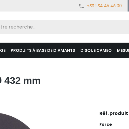
+33 1 34 45 46 00
AGE
PRODUITS À BASE DE DIAMANTS
DISQUE CAMEO
MESUR
Ø 432 mm
Réf. produit 
Sélectionnez
Force