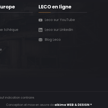
Europe
LECO en ligne
Leco sur YouTube
ue tchèque
Leco sur Linkedin
Blog Leco
re
auf indication contraire.
Conception et mise en œuvre de
alkima WEB & DESIGN ®