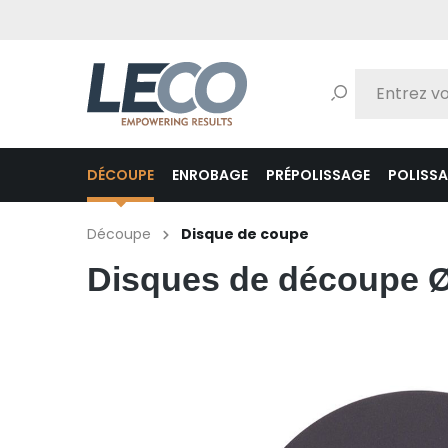
echerche
Passer à la navigation principale
DÉCOUPE
ENROBAGE
PRÉPOLISSAGE
POLISS
Découpe
Disque de coupe
Disques de découpe 
Ignorer la galerie d'images