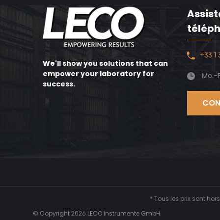
Assis
télép
+33 1
We'll show you solutions that can
empower your laboratory for
Mo.-F
success.
* Tous les prix sont ho
© Copyright 2026 LECO Instrumente GmbH